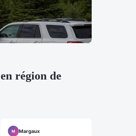
 en région de
Margaux
M