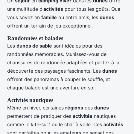
Un
séjour
en
camping hiver
dans les
dunes
offre
une multitude d’
activités
pour tous les goûts. Que
vous soyez en
famille
ou entre amis, les
dunes
offrent un terrain de jeu exceptionnel.
Randonnées et balades
Les
dunes de sable
sont idéales pour des
randonnées mémorables. Munissez-vous de
chaussures de randonnée adaptées et partez à la
découverte des paysages fascinants. Les
dunes
offrent des panoramas à couper le souffle, et
chaque balade est une aventure en soi.
Activités nautiques
Même en hiver, certaines
régions
des
dunes
permettent de pratiquer des
activités
nautiques
comme le kite-surf ou le char à voile. Ces
activités
sont parfaites pour les amateurs de sensations